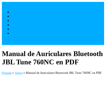
Saltar
al
Móviles
contenido
Televisores
Electrodomésticos
Varios
¿ Quienes Somos ?
Contacto
Manual de Auriculares Bluetooth
JBL Tune 760NC en PDF
Portada
»
Varios
»
Manual de Auriculares Bluetooth JBL Tune 760NC en PDF