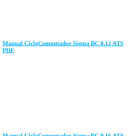
Manual CicloComputador Sigma BC 8.12 ATS
PDF
Manual CicloComputador Sigma BC 9.16 ATS