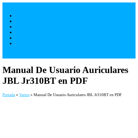
Saltar
al
Móviles
contenido
Televisores
Electrodomésticos
Varios
¿ Quienes Somos ?
Contacto
Manual De Usuario Auriculares
JBL Jr310BT en PDF
Portada
»
Varios
»
Manual De Usuario Auriculares JBL Jr310BT en PDF