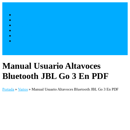
Saltar
al
Móviles
contenido
Televisores
Electrodomésticos
Varios
¿ Quienes Somos ?
Contacto
Manual Usuario Altavoces
Bluetooth JBL Go 3 En PDF
Portada
»
Varios
»
Manual Usuario Altavoces Bluetooth JBL Go 3 En PDF