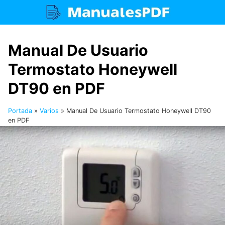
Saltar
al
contenido
Manual De Usuario
Termostato Honeywell
DT90 en PDF
Portada
»
Varios
»
Manual De Usuario Termostato Honeywell DT90
en PDF