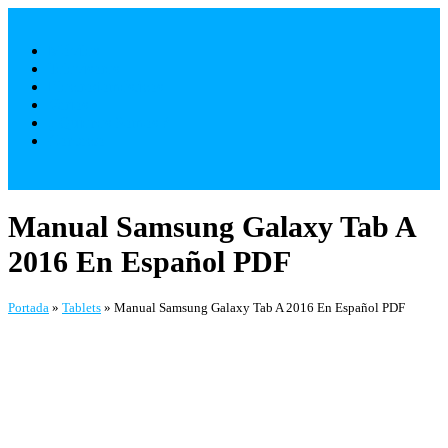
Saltar
al
Móviles
contenido
Televisores
Electrodomésticos
Varios
¿ Quienes Somos ?
Contacto
Manual Samsung Galaxy Tab A
2016 En Español PDF
Portada
»
Tablets
»
Manual Samsung Galaxy Tab A 2016 En Español PDF