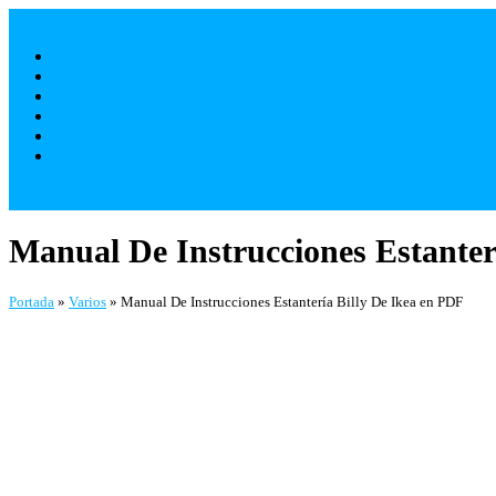
Saltar
al
Móviles
contenido
Televisores
Electrodomésticos
Varios
¿ Quienes Somos ?
Contacto
Manual De Instrucciones Estanter
Portada
»
Varios
»
Manual De Instrucciones Estantería Billy De Ikea en PDF