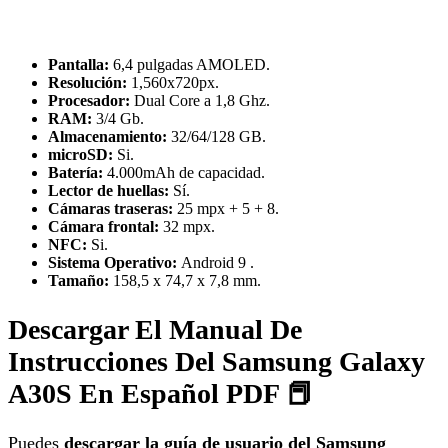
Pantalla:
6,4 pulgadas AMOLED.
Resolución:
1,560x720px.
Procesador:
Dual Core a 1,8 Ghz.
RAM:
3/4 Gb.
Almacenamiento:
32/64/128 GB.
microSD:
Si.
Batería:
4.000mAh de capacidad.
Lector de huellas:
Sí.
Cámaras traseras:
25 mpx + 5 + 8.
Cámara frontal:
32 mpx.
NFC:
Si.
Sistema Operativo:
Android 9 .
Tamaño:
158,5 x 74,7 x 7,8 mm.
Descargar El Manual De
Instrucciones Del Samsung Galaxy
A30S En Español PDF 📕
Puedes
descargar la guía de usuario del Samsung