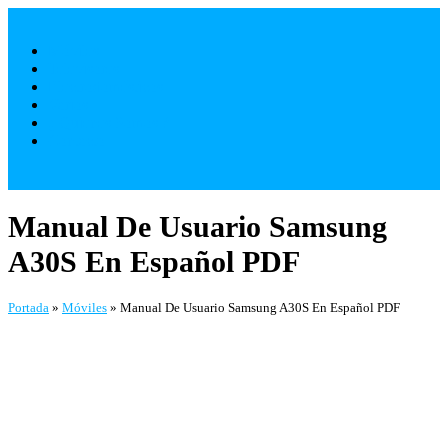
Saltar
al
Móviles
contenido
Televisores
Electrodomésticos
Varios
¿ Quienes Somos ?
Contacto
Manual De Usuario Samsung
A30S En Español PDF
Portada
»
Móviles
»
Manual De Usuario Samsung A30S En Español PDF