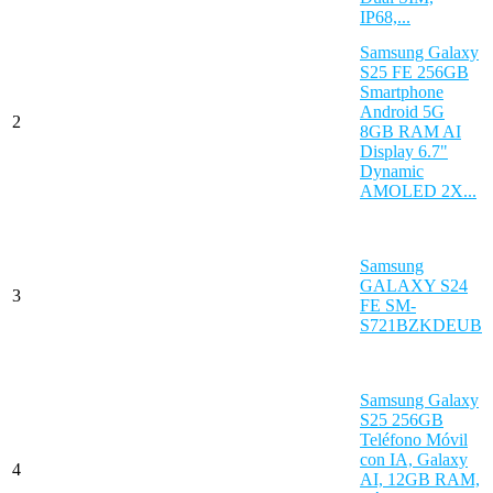
IP68,...
Samsung Galaxy
S25 FE 256GB
Smartphone
Android 5G
2
8GB RAM AI
Display 6.7"
Dynamic
AMOLED 2X...
Samsung
GALAXY S24
3
FE SM-
S721BZKDEUB
Samsung Galaxy
S25 256GB
Teléfono Móvil
con IA, Galaxy
4
AI, 12GB RAM,