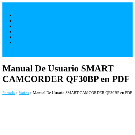
Saltar
al
Móviles
contenido
Televisores
Electrodomésticos
Varios
¿ Quienes Somos ?
Contacto
Manual De Usuario SMART
CAMCORDER QF30BP en PDF
Portada
»
Varios
»
Manual De Usuario SMART CAMCORDER QF30BP en PDF