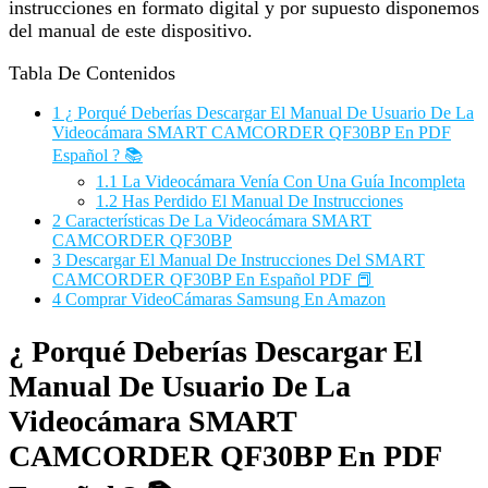
instrucciones en formato digital y por supuesto disponemos
del manual de este dispositivo.
Tabla De Contenidos
1
¿ Porqué Deberías Descargar El Manual De Usuario De La
Videocámara SMART CAMCORDER QF30BP En PDF
Español ? 📚
1.1
La Videocámara Venía Con Una Guía Incompleta
1.2
Has Perdido El Manual De Instrucciones
2
Características De La Videocámara SMART
CAMCORDER QF30BP
3
Descargar El Manual De Instrucciones Del SMART
CAMCORDER QF30BP En Español PDF 📕
4
Comprar VideoCámaras Samsung En Amazon
¿ Porqué Deberías Descargar El
Manual De Usuario De La
Videocámara SMART
CAMCORDER QF30BP En PDF