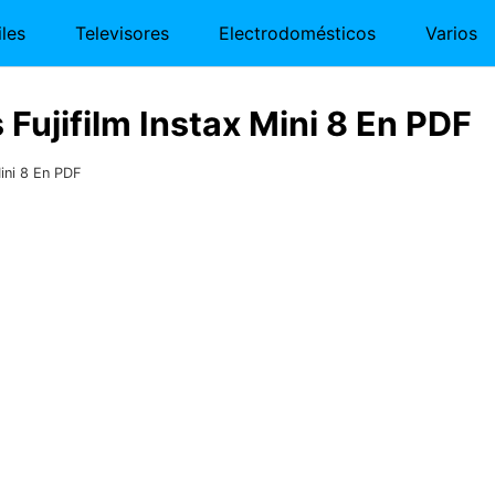
les
Televisores
Electrodomésticos
Varios
ujifilm Instax Mini 8 En PDF
ini 8 En PDF